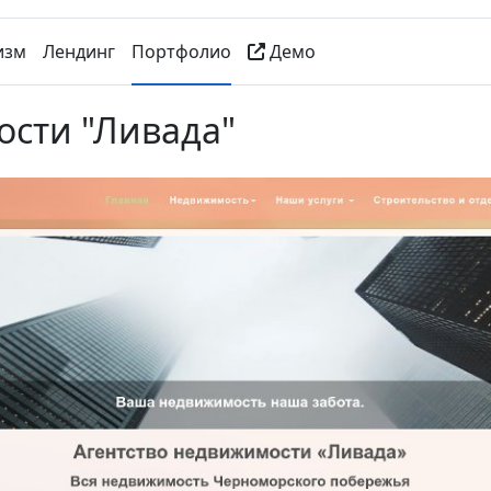
изм
Лендинг
Портфолио
Демо
ости "Ливада"