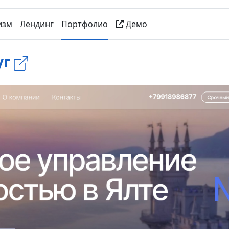
изм
Лендинг
Портфолио
Демо
уг