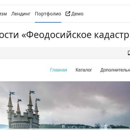
изм
Лендинг
Портфолио
Демо
ости «Феодосийское кадаст